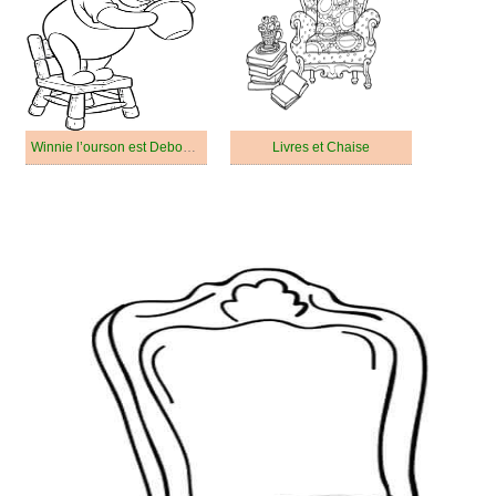
Winnie l’ourson est Debout Sur la Chaise
Livres et Chaise