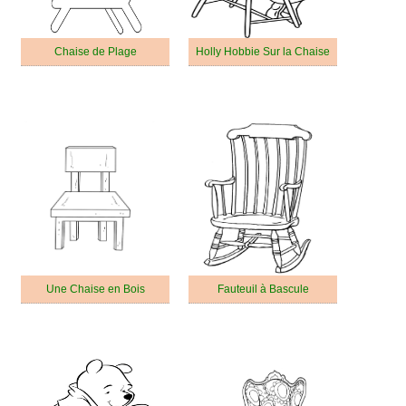
Chaise de Plage
Holly Hobbie Sur la Chaise
Une Chaise en Bois
Fauteuil à Bascule