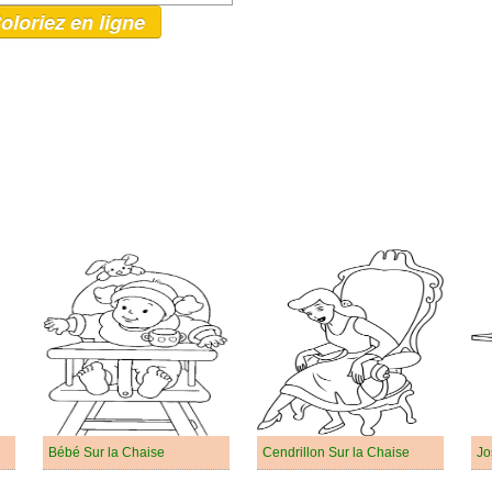
oloriez en ligne
Bébé Sur la Chaise
Cendrillon Sur la Chaise
Jo