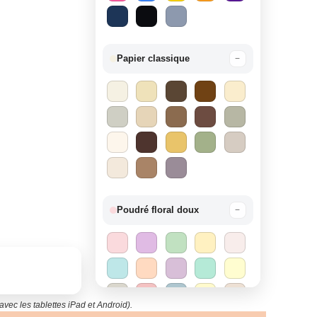
Papier classique
−
Poudré floral doux
−
vec les tablettes iPad et Android).