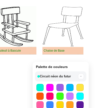
uteuil à Bascule
Chaise de Base
Palette de couleurs
Circuit néon du futur
−