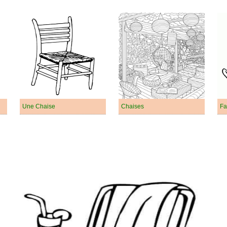
Une Chaise
Chaises
Fa