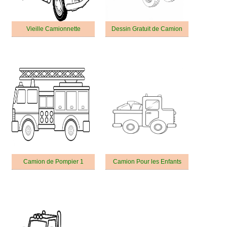
Vieille Camionnette
Dessin Gratuit de Camion
Camion de Pompier 1
Camion Pour les Enfants