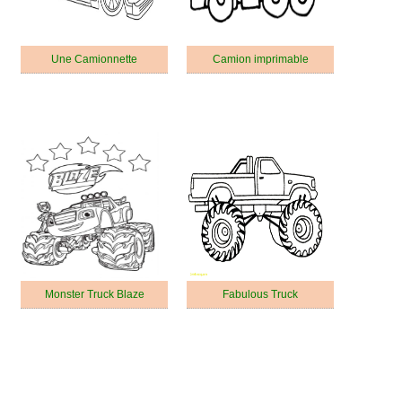
Une Camionnette
Camion imprimable
Monster Truck Blaze
Fabulous Truck