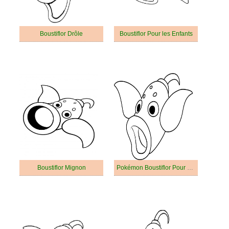
Boustiflor Drôle
Boustiflor Pour les Enfants
Boustiflor Mignon
Pokémon Boustiflor Pour Enfants