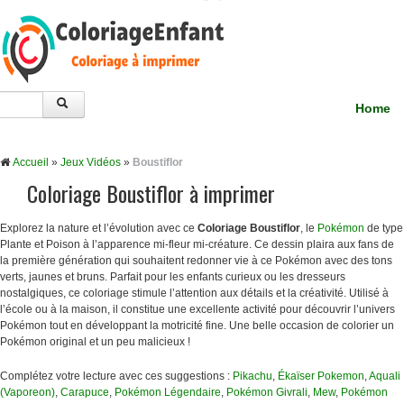
Home
Accueil
»
Jeux Vidéos
»
Boustiflor
Coloriage Boustiflor à imprimer
Explorez la nature et l’évolution avec ce
Coloriage Boustiflor
, le
Pokémon
de type
Plante et Poison à l’apparence mi-fleur mi-créature. Ce dessin plaira aux fans de
la première génération qui souhaitent redonner vie à ce Pokémon avec des tons
verts, jaunes et bruns. Parfait pour les enfants curieux ou les dresseurs
nostalgiques, ce coloriage stimule l’attention aux détails et la créativité. Utilisé à
l’école ou à la maison, il constitue une excellente activité pour découvrir l’univers
Pokémon tout en développant la motricité fine. Une belle occasion de colorier un
Pokémon original et un peu malicieux !
Complétez votre lecture avec ces suggestions :
Pikachu
,
Ékaïser Pokemon
,
Aquali
(Vaporeon)
,
Carapuce
,
Pokémon Légendaire
,
Pokémon Givrali
,
Mew
,
Pokémon