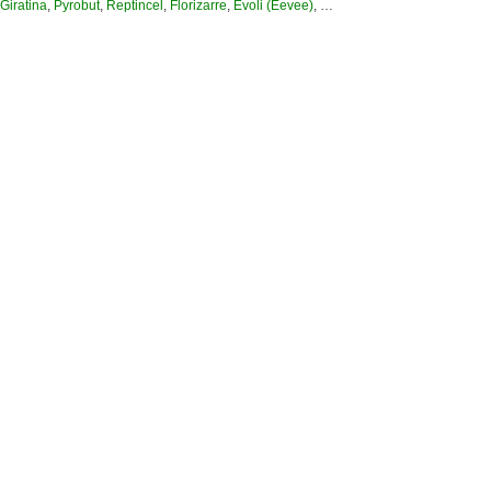
Giratina
,
Pyrobut
,
Reptincel
,
Florizarre
,
Evoli (Eevee)
, …