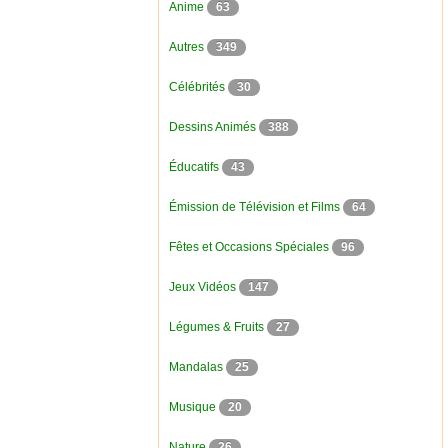
Anime
63
Autres
349
Célébrités
30
Dessins Animés
388
Éducatifs
43
Émission de Télévision et Films
64
Fêtes et Occasions Spéciales
96
Jeux Vidéos
147
Légumes & Fruits
27
Mandalas
25
Musique
20
Nature
26