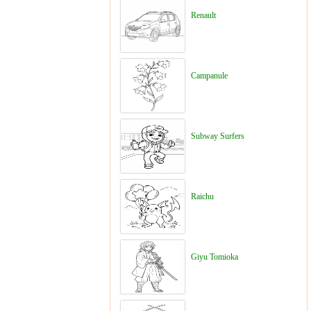
Renault
Campanule
Subway Surfers
Raichu
Giyu Tomioka