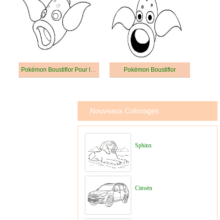
Pokémon Boustiflor Pour les Enfants
Pokémon Boustiflor
Nouveaux Coloriages
Sphinx
Citroën