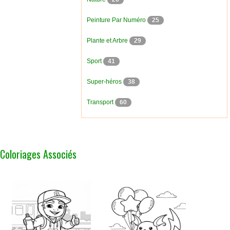
Peinture Par Numéro
25
Plante et Arbre
29
Sport
41
Super-héros
38
Transport
60
Coloriages Associés