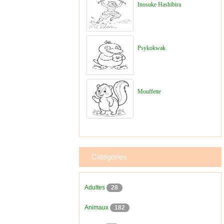
Inosuke Hashibira
Psykokwak
Mouffette
Catégories
Adultes
28
Animaux
182