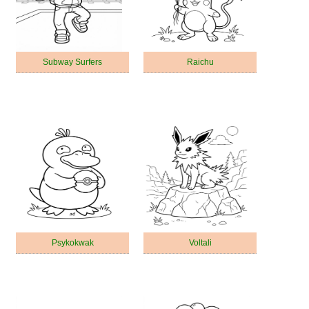
Subway Surfers
Raichu
Psykokwak
Voltali