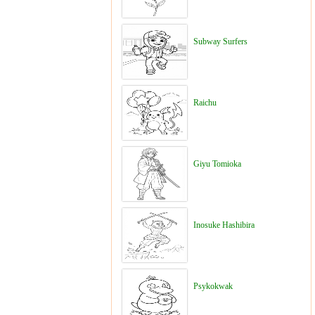
Subway Surfers
Raichu
Giyu Tomioka
Inosuke Hashibira
Psykokwak