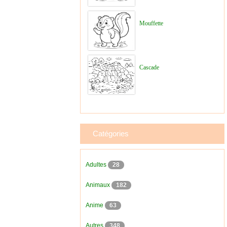
Mouffette
Cascade
Catégories
Adultes
28
Animaux
182
Anime
63
Autres
348