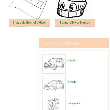
Image de Bonnet d'Hiver
Bonnet d'Hiver Mignon
Nouveaux Coloriages
Citroën
Renault
Campanule