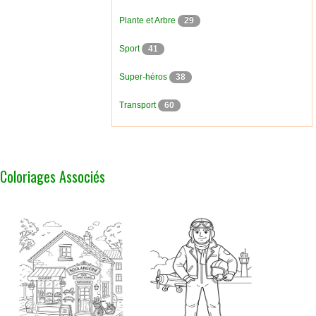
Plante et Arbre
29
Sport
41
Super-héros
38
Transport
60
Coloriages Associés