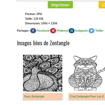
Imprimer
C
Format: JPG
Taille: 135 KB
Dimension:
1000 × 1358
Partagar:
Facebook
Pinterest
Instagram
Twitter
Images liées de Zentangle
Paon Zentangle
Chat Zenta