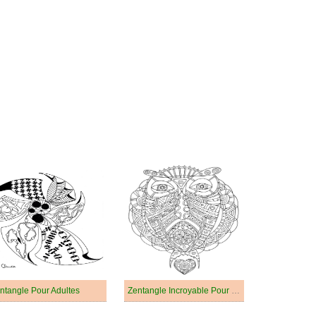
ntangle Pour Adultes
Zentangle Incroyable Pour Les Enfants