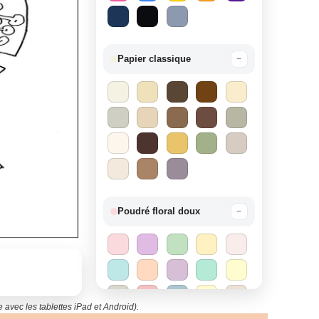
Papier classique
−
Poudré floral doux
−
 avec les tablettes iPad et Android).