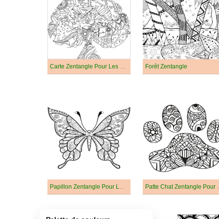
Carte Zentangle Pour Les Enfants
Forêt Zentangle
Papillon Zentangle Pour Les Enfants
Patte Chat Z