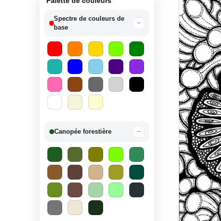
Palette de couleurs
Spectre de couleurs de
−
base
Canopée forestière
−