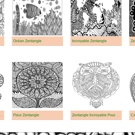
Océan Zentangle
Incroyable Zentangle
entangle Pour Les Enfants
Fleur Zentangle
Zentangle Incroyable Pour Les Enfants