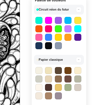
Palette de couleurs
Circuit néon du futur
−
Papier classique
−