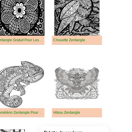
Zentangle Gratuit Pour Les Enfants
Chouette Zentangle
Caméléon Zentangle Pour Les Enfants
Hibou Zentangle