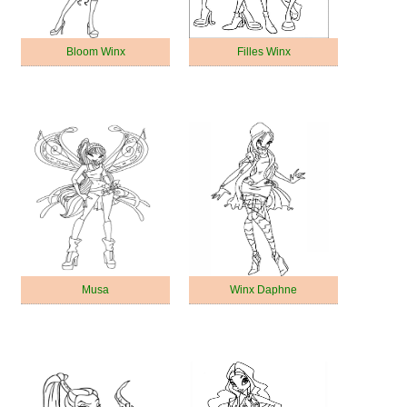
Bloom Winx
Filles Winx
Musa
Winx Daphne