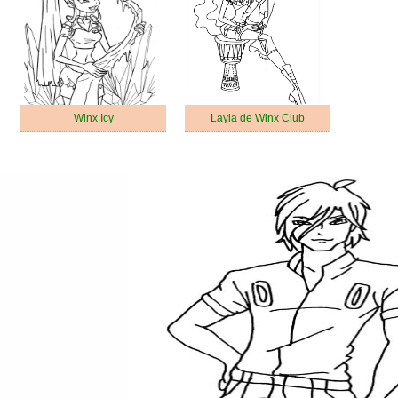
Winx Icy
Layla de Winx Club