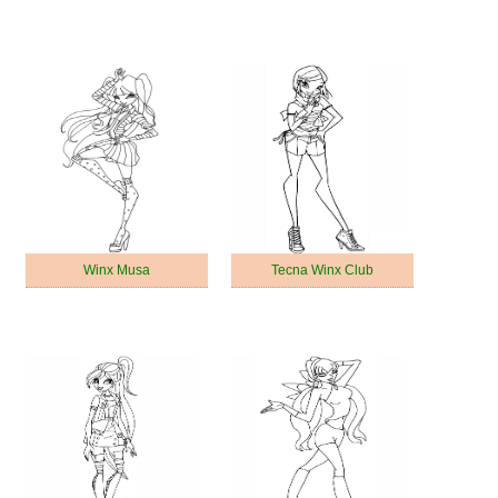
Winx Musa
Tecna Winx Club