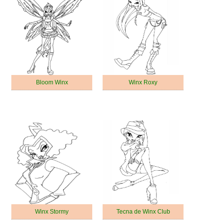
Bloom Winx
Winx Roxy
Winx Stormy
Tecna de Winx Club