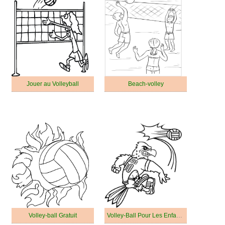
Jouer au Volleyball
Beach-volley
Volley-ball Gratuit
Volley-Ball Pour Les Enfants De 1 An