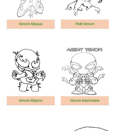
Venom Attaque
Petit Venom
Venom Mignon
Venom Imprimable