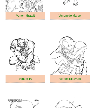
Venom Gratuit
Venom de Marvel
Venom 10
Venom Effrayant