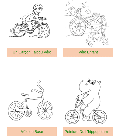
Un Garçon Fait du Vélo
Vélo Enfant
Vélo de Base
Peinture De L’hippopotame Fait Du Vélo