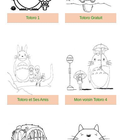
Totoro 1
Totoro Gratuit
Totoro et Ses Amis
Mon voisin Totoro 4