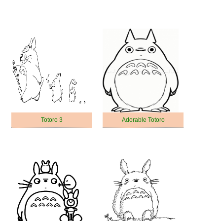
Totoro 3
Adorable Totoro