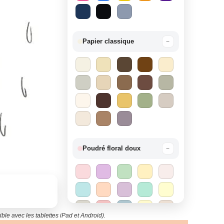
Papier classique
−
Poudré floral doux
−
ble avec les tablettes iPad et Android).