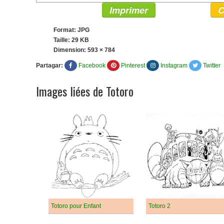
Imprimer
C
Format: JPG
Taille: 29 KB
Dimension:
593 × 784
Partagar:
Facebook
Pinterest
Instagram
Twitter
Images liées de Totoro
Totoro pour Enfant
Totoro 2