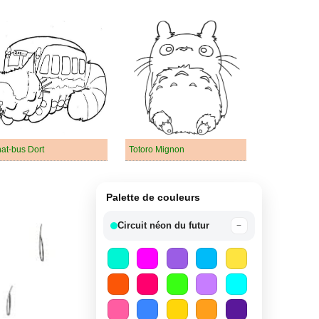
at-bus Dort
Totoro Mignon
Palette de couleurs
Circuit néon du futur
−