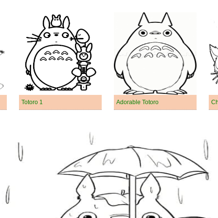
Totoro 1
Adorable Totoro
Ch