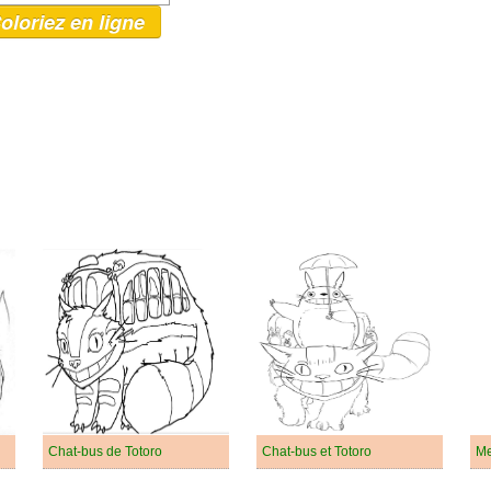
oloriez en ligne
Chat-bus de Totoro
Chat-bus et Totoro