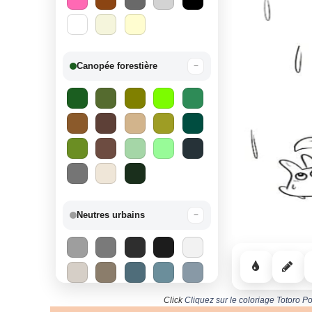
Canopée forestière
−
Neutres urbains
−
Click
Cliquez sur le coloriage Totoro Po