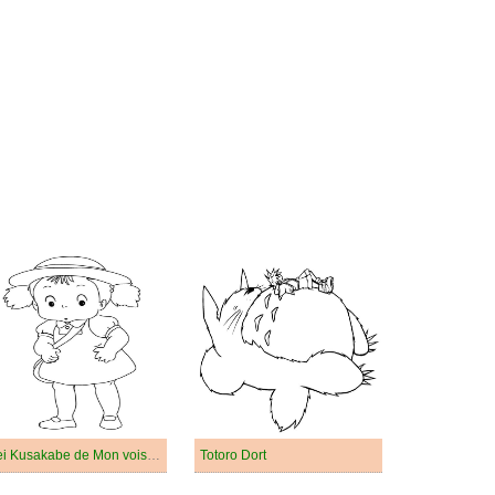
Mei Kusakabe de Mon voisin Totoro
Totoro Dort