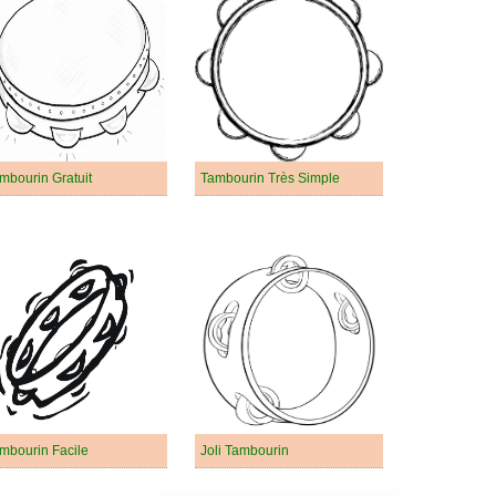
mbourin Gratuit
Tambourin Très Simple
mbourin Facile
Joli Tambourin