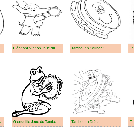
Éléphant Mignon Joue du Tambourin
Tambourin Souriant
Ta
s
Grenouille Joue du Tambourin
Tambourin Drôle
Ta