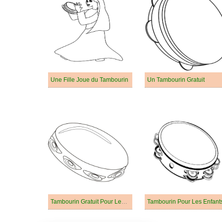
Une Fille Joue du Tambourin
Un Tambourin Gratuit
Tambourin Gratuit Pour Les Enfants
Tambourin Pour Les Enfant