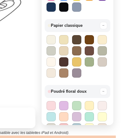
Papier classique
−
Poudré floral doux
−
tible avec les tablettes iPad et Android).