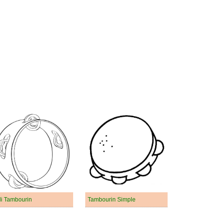
li Tambourin
Tambourin Simple