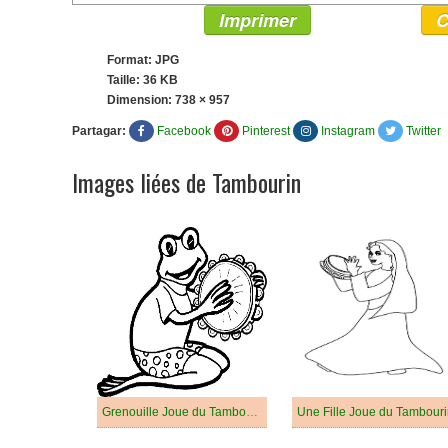
Imprimer
C
Format: JPG
Taille: 36 KB
Dimension:
738 × 957
Partagar:
Facebook
Pinterest
Instagram
Twitter
Images liées de Tambourin
Grenouille Joue du Tambourin
Une Fille Joue du Tambour