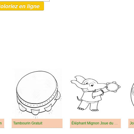
oloriez en ligne
in
Tambourin Gratuit
Éléphant Mignon Joue du Tambourin
Jo