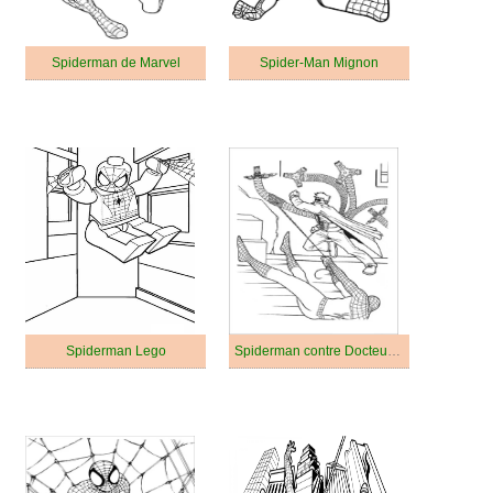
Spiderman de Marvel
Spider-Man Mignon
Spiderman Lego
Spiderman contre Docteur Octopus