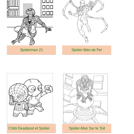
Spiderman 21
Spider-Man de Fer
Chibi Deadpool et Spiderman
Spider-Man Sur le Toit