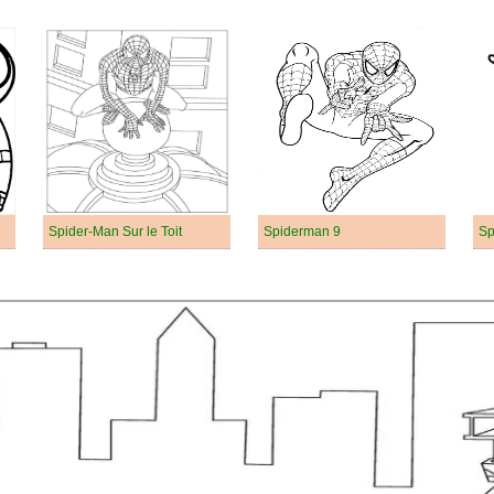
Spider-Man Sur le Toit
Spiderman 9
Sp