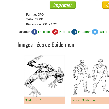
Imprimer
C
Format: JPG
Taille: 55 KB
Dimension:
791 × 1024
Partagar:
Facebook
Pinterest
Instagram
Twitter
Images liées de Spiderman
Spiderman 1
Marvel Spiderman