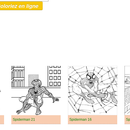
oloriez en ligne
Spiderman 21
Spiderman 16
Sp