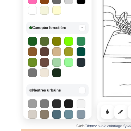
Canopée forestière
−
Neutres urbains
−
Click
Cliquez sur le coloriage Spi