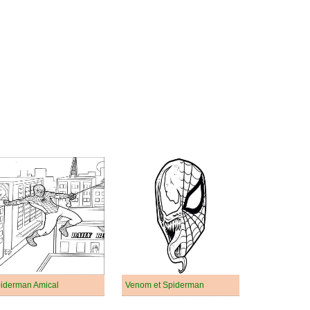
iderman Amical
Venom et Spiderman