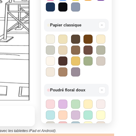
Papier classique
−
Poudré floral doux
−
vec les tablettes iPad et Android).