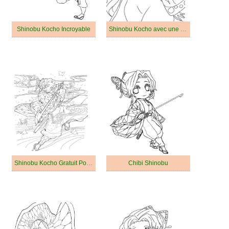
Shinobu Kocho Incroyable
Shinobu Kocho avec une épée
Shinobu Kocho Gratuit Pour les Enfants
Chibi Shinobu