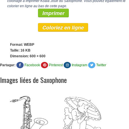
coloriage à imprimer Koala Joue du Saxophone. Vous pouvez également le
colorier en ligne au bas de cette page.
Imprimer
Coloriez en ligne
Format: WEBP
Taille: 16 KB
Dimension:
600 × 600
Partagar:
Facebook
Pinterest
Instagram
Twitter
Images liées de Saxophone