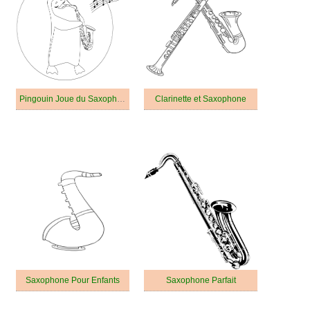
Pingouin Joue du Saxophone
Clarinette et Saxophone
Saxophone Pour Enfants
Saxophone Parfait