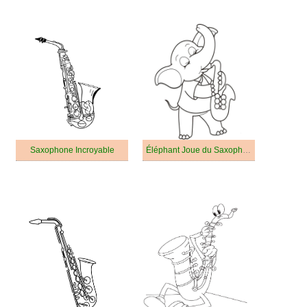
Saxophone Incroyable
Éléphant Joue du Saxophone