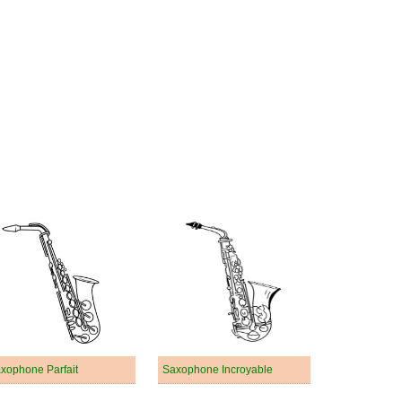
xophone Parfait
Saxophone Incroyable