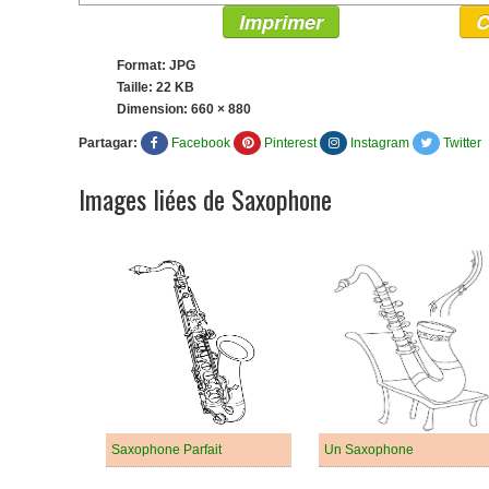
Imprimer
C
Format: JPG
Taille: 22 KB
Dimension:
660 × 880
Partagar:
Facebook
Pinterest
Instagram
Twitter
Images liées de Saxophone
Saxophone Parfait
Un Saxophone