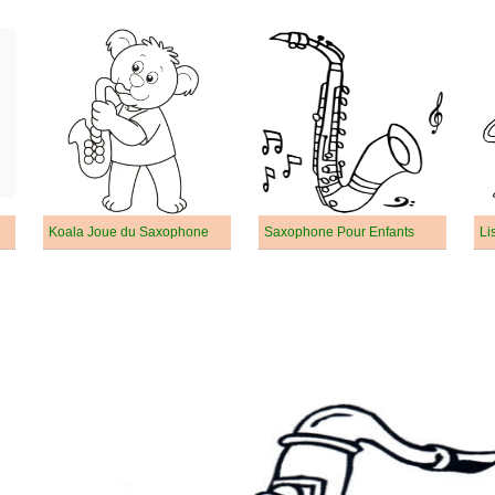
Koala Joue du Saxophone
Saxophone Pour Enfants