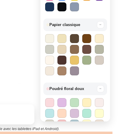
Papier classique
−
Poudré floral doux
−
e avec les tablettes iPad et Android).