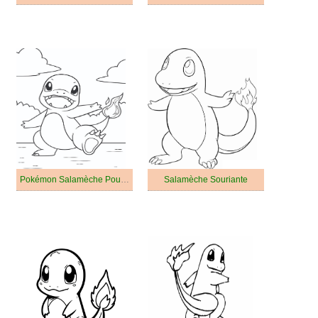
Pokémon Salamèche Pour Les Enfants
Salamèche Souriante