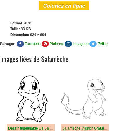
Coloriez en ligne
Format: JPG
Taille: 33 KB
Dimension:
920 × 804
Partagar:
Facebook
Pinterest
Instagram
Twitter
Images liées de Salamèche
Dessin Imprimable De Salamèche
Salamèche Mignon Gratuit Pour les Enfants