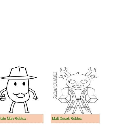
tato Man Roblox
Matt Dusek Roblox