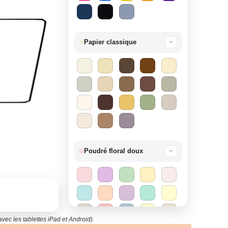
Papier classique
−
Poudré floral doux
−
vec les tablettes iPad et Android).