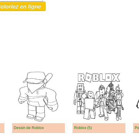
oloriez en ligne
Dessin de Roblox
Roblox (5)
Po