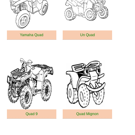
Yamaha Quad
Un Quad
Quad 9
Quad Mignon