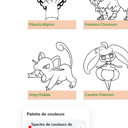
Pikachu Mignon
Pokemon Chevroum
Angry Rattata
Candine Pokemon
Palette de couleurs
Spectre de couleurs de
−