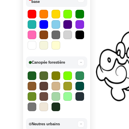
base
Canopée forestière
−
Neutres urbains
−