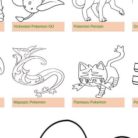
Victreebel Pokemon GO
Pokemon Persian
Dr
Majaspic Pokemon
Flamiaou Pokemon
Po