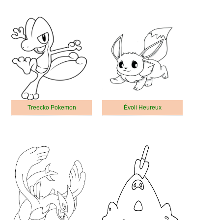
Treecko Pokemon
Évoli Heureux