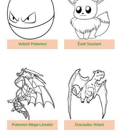
Voltorb Pokemon
Évoli Souriant
Pokemon Méga-Léviator
Dracaufeu Volant