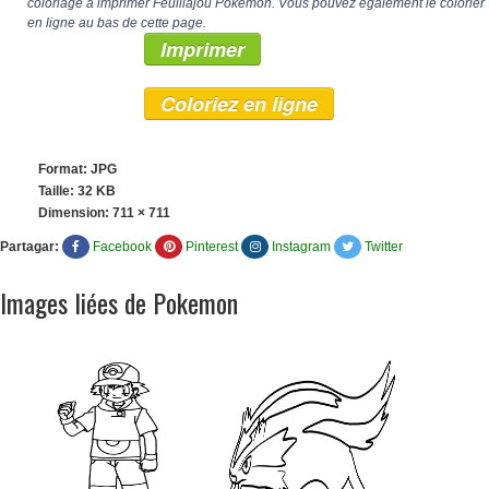
coloriage à imprimer Feuillajou Pokemon. Vous pouvez également le colorier
en ligne au bas de cette page.
Imprimer
Coloriez en ligne
Format: JPG
Taille: 32 KB
Dimension:
711 × 711
Partagar:
Facebook
Pinterest
Instagram
Twitter
Images liées de Pokemon