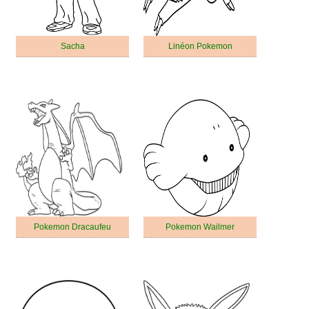
Sacha
Linéon Pokemon
Pokemon Dracaufeu
Pokemon Wailmer