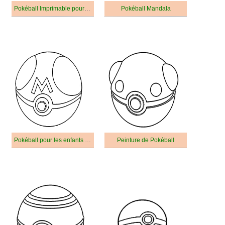
Pokéball Imprimable pour les enfants
Pokéball Mandala
Pokéball pour les enfants de 2 an
Peinture de Pokéball