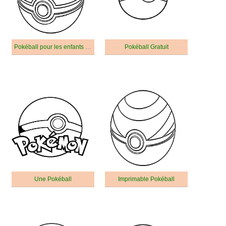
Pokéball pour les enfants de 5 an
Pokéball Gratuit
Une Pokéball
Imprimable Pokéball