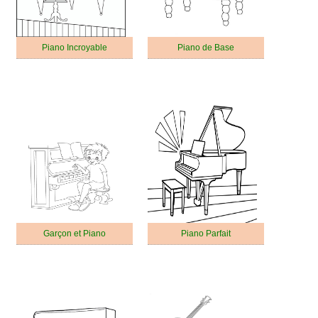
Piano Incroyable
Piano de Base
Garçon et Piano
Piano Parfait