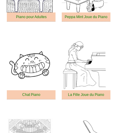
Piano pour Adultes
Peppa Mint Joue du Piano
Chat Piano
La Fille Joue du Piano