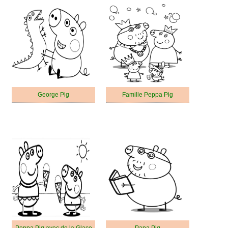
George Pig
Famille Peppa Pig
Peppa Pig avec de la Glace
Papa Pig