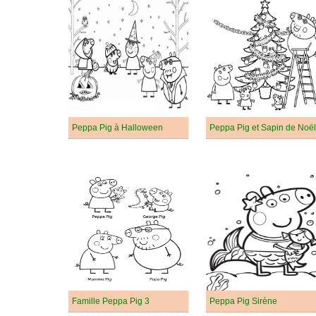
Peppa Pig à Halloween
Peppa Pig et Sapin de Noël
Famille Peppa Pig 3
Peppa Pig Sirène