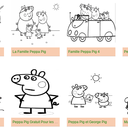
La Famille Peppa Pig
Famille Peppa Pig 4
Pe
Peppa Pig Gratuit Pour les Enfants
Peppa Pig et George Pig
Ma