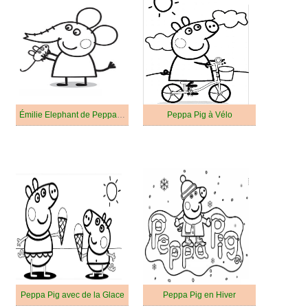
Émilie Elephant de Peppa Pig
Peppa Pig à Vélo
Peppa Pig avec de la Glace
Peppa Pig en Hiver