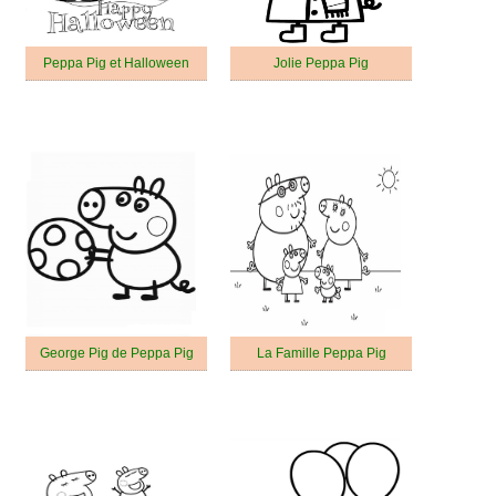
Peppa Pig et Halloween
Jolie Peppa Pig
George Pig de Peppa Pig
La Famille Peppa Pig