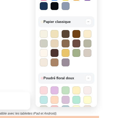
Papier classique
−
Poudré floral doux
−
ible avec les tablettes iPad et Android).