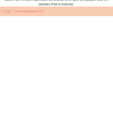
tablettes iPad et Android).
© 2026 - ColoriageEnfant.Com