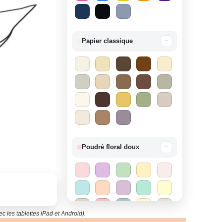
Papier classique
−
Poudré floral doux
−
c les tablettes iPad et Android).