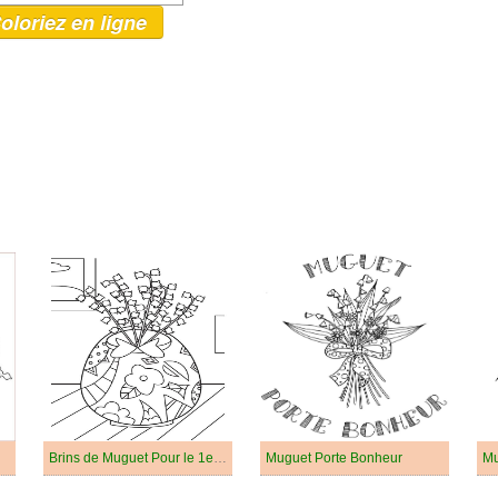
oloriez en ligne
Brins de Muguet Pour le 1er Mai Dans un Vase
Muguet Porte Bonheur
Mu