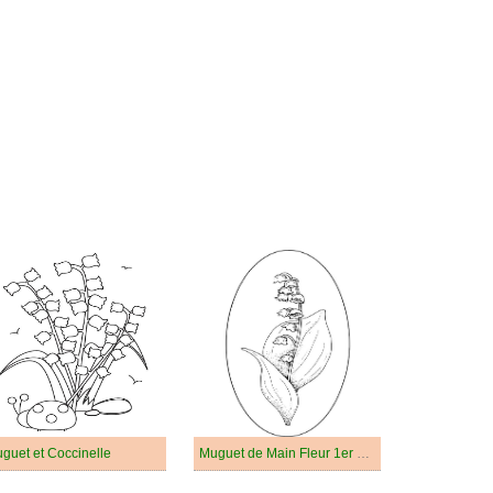
guet et Coccinelle
Muguet de Main Fleur 1er Mai