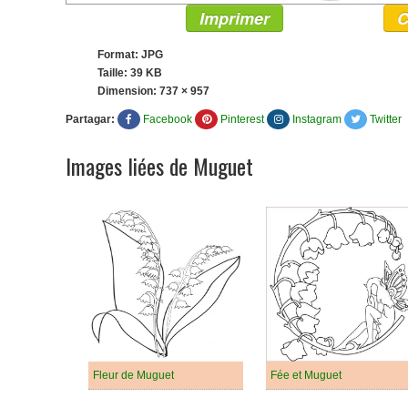
Imprimer
C
Format: JPG
Taille: 39 KB
Dimension:
737 × 957
Partagar:
Facebook
Pinterest
Instagram
Twitter
Images liées de Muguet
Fleur de Muguet
Fée et Muguet