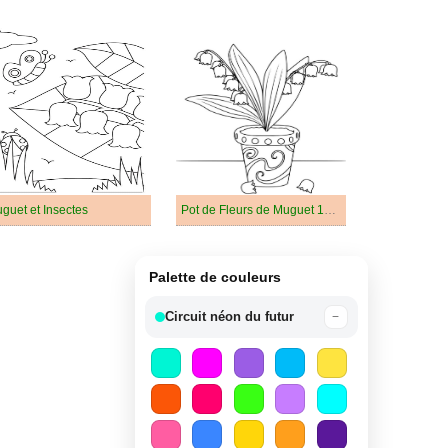
guet et Insectes
Pot de Fleurs de Muguet 1er Mai
Palette de couleurs
Circuit néon du futur
−