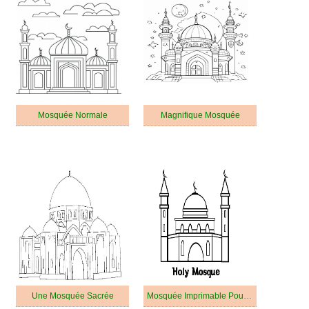
Mosquée Normale
Magnifique Mosquée
Une Mosquée Sacrée
Mosquée Imprimable Pour les Enfants