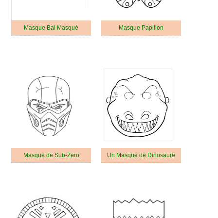
Masque Bal Masqué
Masque Papillon
Masque de Sub-Zero
Un Masque de Dinosaure