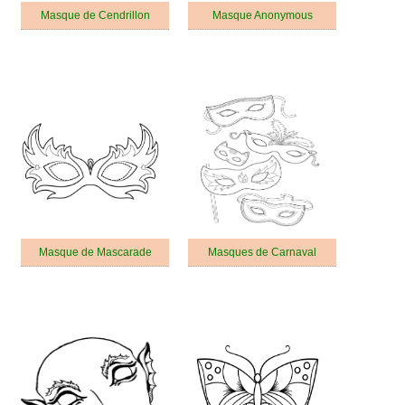
Masque de Cendrillon
Masque Anonymous
Masque de Mascarade
Masques de Carnaval