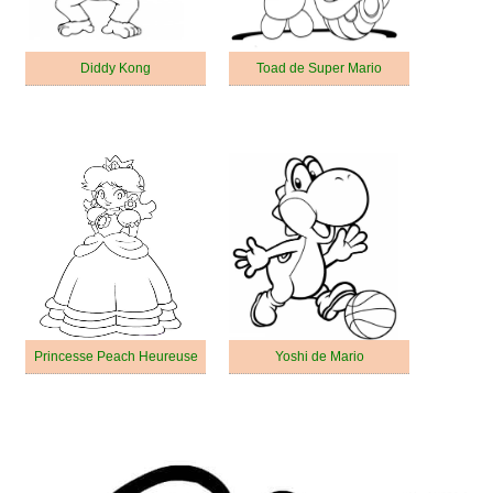
Diddy Kong
Toad de Super Mario
Princesse Peach Heureuse
Yoshi de Mario