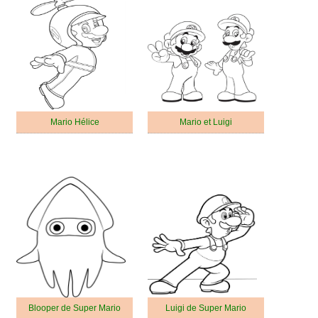
Mario Hélice
Mario et Luigi
Blooper de Super Mario
Luigi de Super Mario