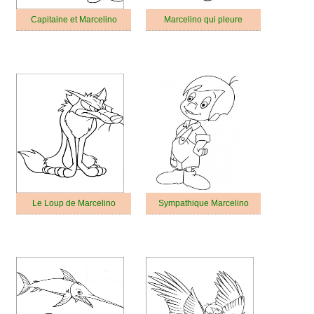
Capitaine et Marcelino
Marcelino qui pleure
Le Loup de Marcelino
Sympathique Marcelino