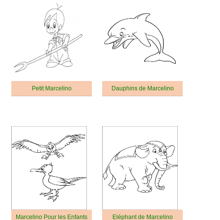
Petit Marcelino
Dauphins de Marcelino
Marcelino Pour les Enfants
Eléphant de Marcelino