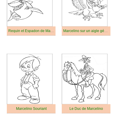
Requin et Espadon de Marcelino
Marcelino sur un aigle géant
Marcelino Souriant
Le Duc de Marcelino