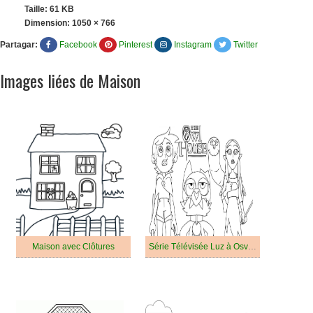
Taille: 61 KB
Dimension:
1050 × 766
Partagar:
Facebook
Pinterest
Instagram
Twitter
Images liées de Maison
Maison avec Clôtures
Série Télévisée Luz à Osville