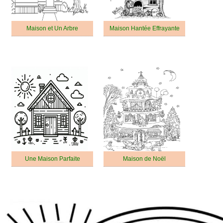
Maison et Un Arbre
Maison Hantée Effrayante
Une Maison Parfaite
Maison de Noël