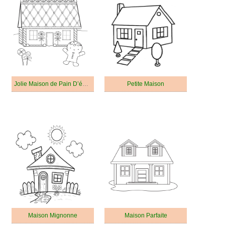
Jolie Maison de Pain D’épice
Petite Maison
Maison Mignonne
Maison Parfaite