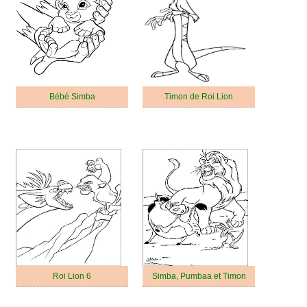
Bébé Simba
Timon de Roi Lion
Roi Lion 6
Simba, Pumbaa et Timon