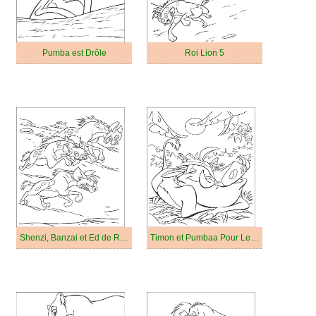
Pumba est Drôle
Roi Lion 5
Shenzi, Banzai et Ed de Roi Lion
Timon et Pumbaa Pour Les Enfants