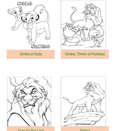
Simba et Nala
Simba, Timon et Pumbaa
Scar du Roi Lion
Simba