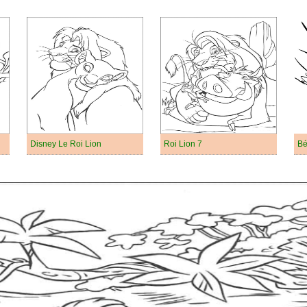
Disney Le Roi Lion
Roi Lion 7
Bé