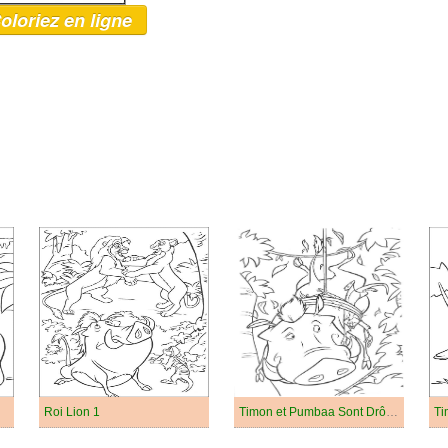
oloriez en ligne
Roi Lion 1
Timon et Pumbaa Sont Drôles
Ti