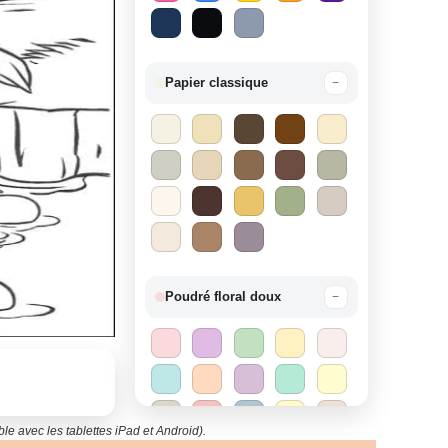
Papier classique
−
Poudré floral doux
−
le avec les tablettes iPad et Android).