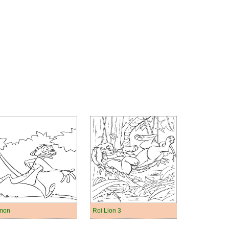
mon
Roi Lion 3