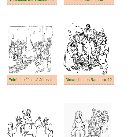
Entrée de Jésus à Jérusalem
Dimanche des Rameaux 12