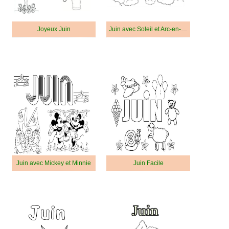
Joyeux Juin
Juin avec Soleil et Arc-en-ciel
Juin avec Mickey et Minnie
Juin Facile