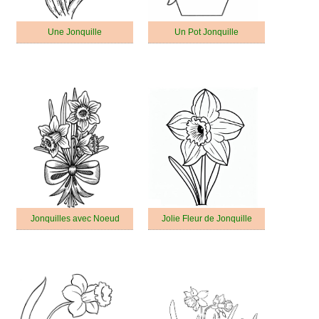
Une Jonquille
Un Pot Jonquille
Jonquilles avec Noeud
Jolie Fleur de Jonquille